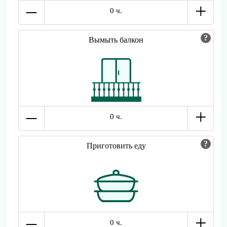
–
+
0 ч.
Вымыть балкон
–
+
0 ч.
Приготовить еду
–
+
0 ч.