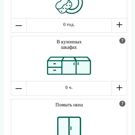
–
+
0 год.
В кухонных
шкафах
–
+
0 ч.
Помыть окна