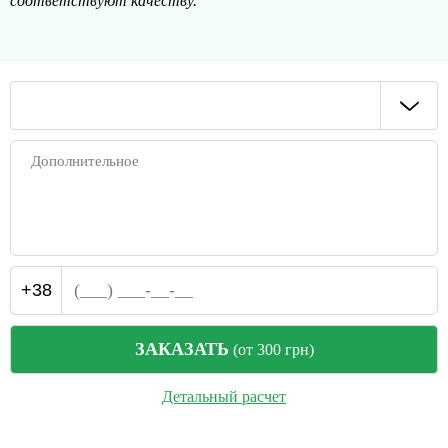
соответствуют качеству.
Для того, чтобы в квартире всегда было комфортно и уютно,
необходимо регулярно наводить порядок. Однако,
современный темп жизни нередко лишает нас возможности
заняться приятными домашними хлопотами. Именно поэтому
услуга Уборка квартир во Львове от нашей компании
пользуется такой популярностью. Стоит отметить, что
аналогичную услугу предоставляют различные компании,
однако, наша выгодно отличается от всех огромным
перечнем дополнительных услуг и рядом неоспоримых
преимуществ.
Стоит ли заказывать услугу "Уборка квартир
Львов"?
+38
Многие хозяйке очень трепетно относятся к своему дому,
ЗАКАЗАТЬ
(от 300 грн)
считая, что убирая собственными руками они пропитывают
интерьер своей любовью и энергией. Однако, нередко уборка
превращается в изнурительный труд, а в таком случае ни о
Детальный расчет
каких потоках положительной энергетики можно и не
думать. Именно поэтому, так важно всегда иметь запасной