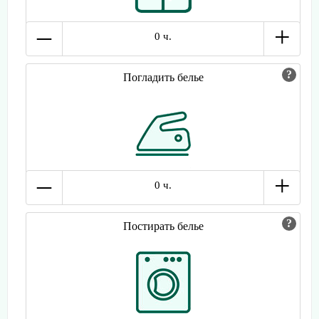
–
+
0 ч.
Погладить белье
–
+
0 ч.
Постирать белье