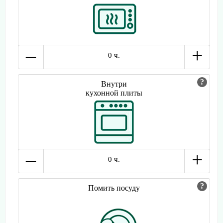
–
+
0 ч.
Внутри
кухонной плиты
–
+
0 ч.
Помить посуду